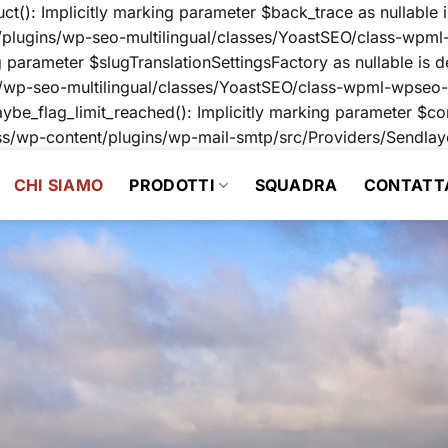
: Implicitly marking parameter $back_trace as nullable is 
plugins/wp-seo-multilingual/classes/YoastSEO/class-wpml-
arameter $slugTranslationSettingsFactory as nullable is de
/wp-seo-multilingual/classes/YoastSEO/class-wpml-wpseo-c
lag_limit_reached(): Implicitly marking parameter $connec
ss/wp-content/plugins/wp-mail-smtp/src/Providers/Sendla
CHI SIAMO
PRODOTTI
SQUADRA
CONTATT