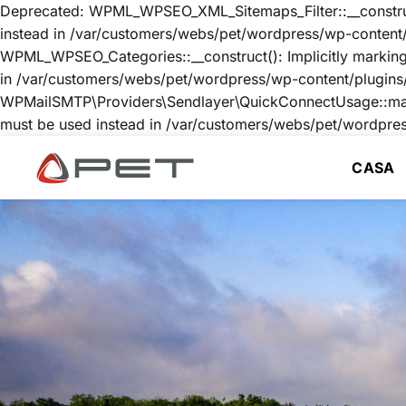
Deprecated: WPML_WPSEO_XML_Sitemaps_Filter::__construct()
instead in /var/customers/webs/pet/wordpress/wp-content/
WPML_WPSEO_Categories::__construct(): Implicitly marking p
in /var/customers/webs/pet/wordpress/wp-content/plugins
WPMailSMTP\Providers\Sendlayer\QuickConnectUsage::maybe_f
must be used instead in /var/customers/webs/pet/wordpre
CASA