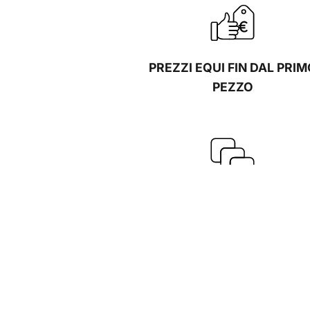
PREZZI EQUI FIN DAL PRIM
PEZZO
GAMMA SPECIALE PER L
COSTRUZIONE DI INTONAC
MASSETTI E PARETI A SEC