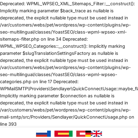
Deprecated: WPML_WPSEO_XML_Sitemaps_Filter::__construct():
Implicitly marking parameter $back_trace as nullable is
deprecated, the explicit nullable type must be used instead in
/var/customers/webs/pet/wordpress/wp-content/plugins/wp-
seo-multilingual/classes/YoastSEO/class-wpml-wpseo-xml-
sitemaps-filter.php on line 34 Deprecated:
WPML_WPSEO_Categories::__construct(): Implicitly marking
parameter $slugTranslationSettingsFactory as nullable is
deprecated, the explicit nullable type must be used instead in
/var/customers/webs/pet/wordpress/wp-content/plugins/wp-
seo-multilingual/classes/YoastSEO/class-wpml-wpseo-
categories.php on line 17 Deprecated:
WPMailSMTP\Providers\Sendlayer\QuickConnectUsage::maybe_flag
Implicitly marking parameter $connection as nullable is
deprecated, the explicit nullable type must be used instead in
/var/customers/webs/pet/wordpress/wp-content/plugins/wp-
mail-smtp/src/Providers/Sendlayer/QuickConnectUsage.php on
SALTA
line 393
AI
CONTENUTI