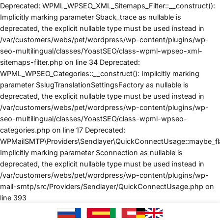
Deprecated: WPML_WPSEO_XML_Sitemaps_Filter::__construct():
Implicitly marking parameter $back_trace as nullable is
deprecated, the explicit nullable type must be used instead in
/var/customers/webs/pet/wordpress/wp-content/plugins/wp-
seo-multilingual/classes/YoastSEO/class-wpml-wpseo-xml-
sitemaps-filter.php on line 34 Deprecated:
WPML_WPSEO_Categories::__construct(): Implicitly marking
parameter $slugTranslationSettingsFactory as nullable is
deprecated, the explicit nullable type must be used instead in
/var/customers/webs/pet/wordpress/wp-content/plugins/wp-
seo-multilingual/classes/YoastSEO/class-wpml-wpseo-
categories.php on line 17 Deprecated:
WPMailSMTP\Providers\Sendlayer\QuickConnectUsage::maybe_flag
Implicitly marking parameter $connection as nullable is
deprecated, the explicit nullable type must be used instead in
/var/customers/webs/pet/wordpress/wp-content/plugins/wp-
mail-smtp/src/Providers/Sendlayer/QuickConnectUsage.php on
PASSER
line 393
AU
CONTENU